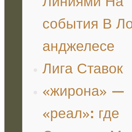
Линиями На
события В Ло
анджелесе
Лига Ставок
«жирона» —
«реал»: где