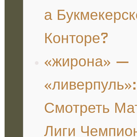
а Букмекерск
Конторе?
«жирона» —
«ливерпуль»:
Смотреть Ма
Лиги Чемпио