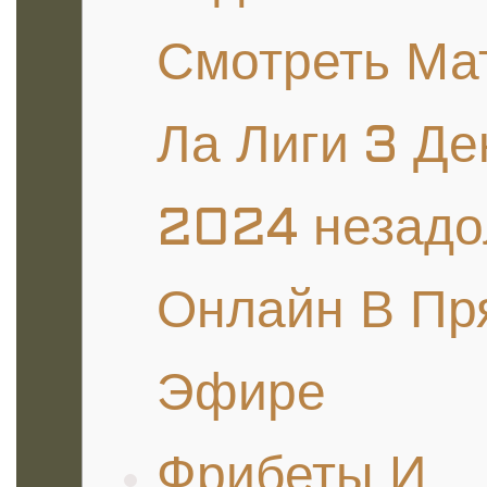
Смотреть Ма
Ла Лиги 3 Де
2024 незадо
Онлайн В Пр
Эфире
Фрибеты И