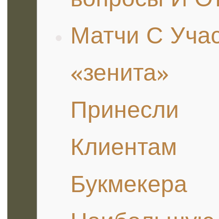
вопросы И О
Матчи С Уча
«зенита»
Принесли
Клиентам
Букмекера