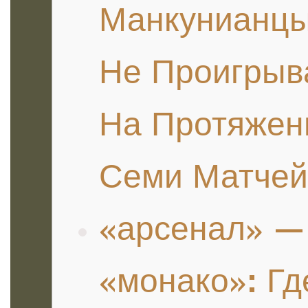
Манкунианц
Не Проигрыв
На Протяжен
Семи Матчей
«арсенал» —
«монако»: Гд