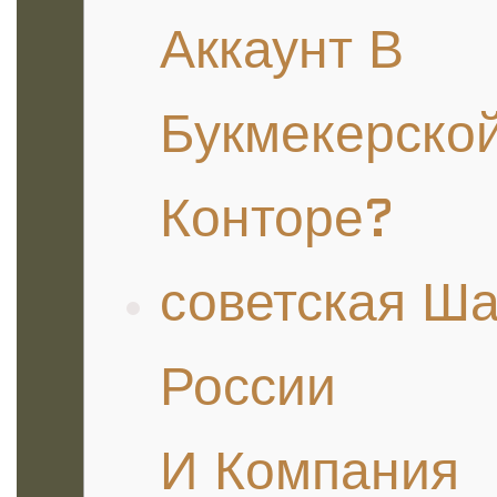
Аккаунт В
Букмекерско
Конторе?
советская Ш
России
И Компания