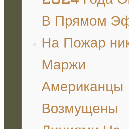
2024 Года О
В Прямом Э
На Пожар ни
Маржи
Американцы
Возмущены