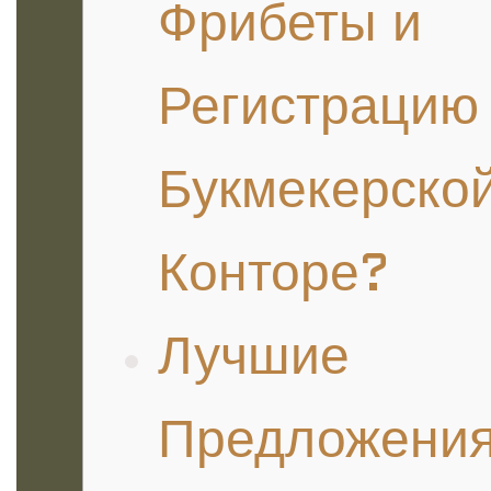
Фрибеты и
Регистрацию
Букмекерско
Конторе?
Лучшие
Предложения