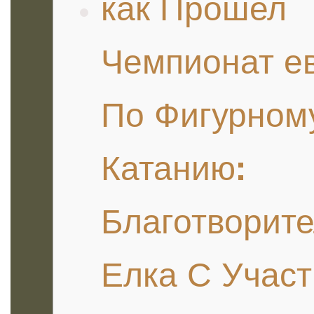
как Прошел
Чемпионат е
По Фигурном
Катанию:
Благотворит
Елка С Учас