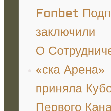
Fonbet Подп
заключили
О Сотруднич
«ска Арена»
приняла Куб
Первого Кан