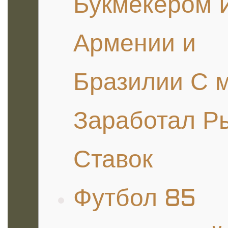
Букмекером 
Армении и
Бразилии С 
Заработал Р
Ставок
Футбол 85