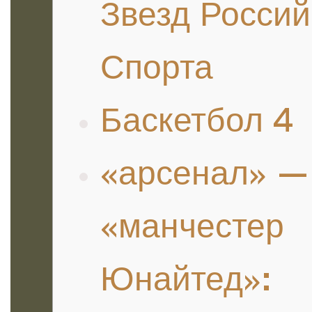
Звезд Россий
Спорта
Баскетбол 4
«арсенал» —
«манчестер
Юнайтед»: