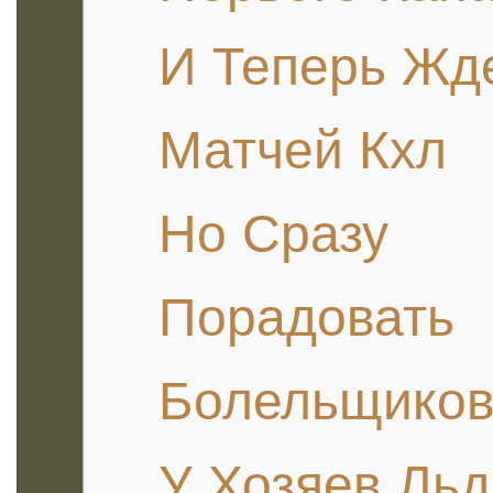
И Теперь Жд
Матчей Кхл
Но Сразу
Порадовать
Болельщико
У Хозяев Льд