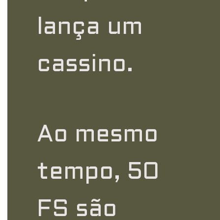
lança um
cassino.
Ao mesmo
tempo, 50
FS são