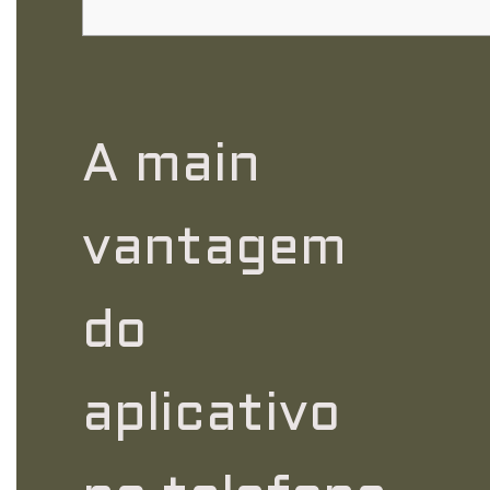
A main
vantagem
do
aplicativo