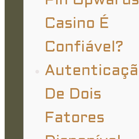
Pin Upward
Casino É
Confiável?
Autenticaçã
De Dois
Fatores