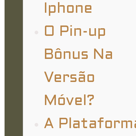
Iphone
O Pin-up
Bônus Na
Versão
Móvel?
A Plataform