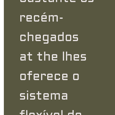
recém-
chegados
at the lhes
oferece o
sistema