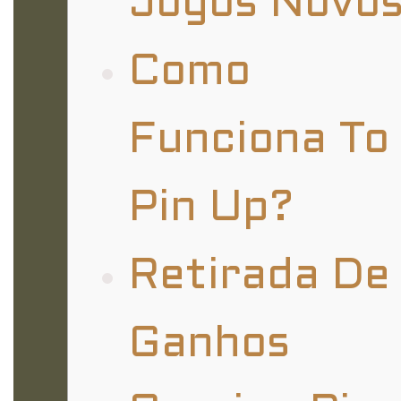
Jogos Novo
Como
Funciona To
Pin Up?
Retirada De
Ganhos