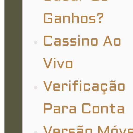
Ganhos?
Cassino Ao
Vivo
Verificação
Para Conta
Versão Móve