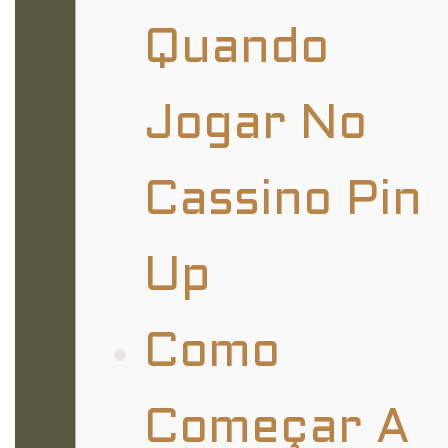
Quando
Jogar No
Cassino Pin
Up
Como
Começar A